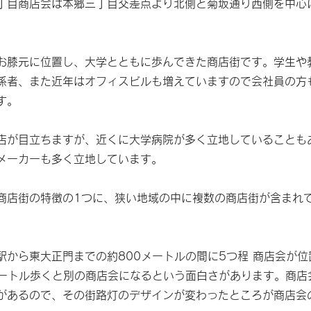
丁目商店会は本郷三丁目交差点より北側と菊坂通り西側を中心
お膝元に位置し、大学とともに歩んできた商店街です。学生や
係者、また近年はオフィスビルも増えていますので会社員の方
す。
店が目立ちますが、近くに大学病院が多く立地していることも
メーカーも多く立地しています。
商店街の特徴の1つに、狭い地域の中に複数の商店街が含まれ
。
駅から東大正門までの約800メートルの間に5つ程 商店会が位
メートル歩くと別の商店会になるという面白さがあります。商店
があるので、その街路灯のデザインが変わったところが商店会